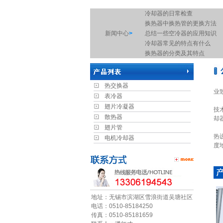
冷却器的日常检查
换热器中换热管的更换方法
新闻中心
>
总结一些空冷器的应用知识
冷却器常见的特点有什么
换热器的分类及其特点
冷却器的启动是大家容易忽视
常用板式换热器的分类
无
冷却器的启动是大家容易忽视
热交换器
业
废气冷凝器工作原理图
表冷器
我
换热机组的缝隙腐蚀
翅片冷凝器
技
空调机组中的表冷器是什么东
散热器
却
简述空气加热器的优点
翅片管
公
板式换热器选型需提供资料
热
电机冷却器
换热器的检查工作
度
表冷器的保养
工业换热器有哪些作用以及注
电机换热器的原理
螺旋缠绕管式换热器是由于什
浅谈空气热交换器的工作原理
地址：无锡市滨湖区雪浪街道吴塘社区
什么是空气换热器？
电话：0510-85184250
传真：0510-85181659