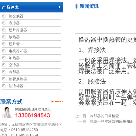
热交换器
表冷器
翅片冷凝器
散热器
换热器中换热管的更
翅片管
1、焊接法
电机冷却器
加热器
一般多采用焊接法。
较胀管工艺简便，管
空冷器
焊接法被广泛采用。
冷却器
热管换热器
2、胀接法
油冷却器
是用胀管器挤压伸人
器管板孔同时产生弹
会紧紧挤压在一起，
上一页：冷却器的日常检查
下一页：总结一些空冷器的应用知识
地址：无锡市滨湖区雪浪街道吴塘社区
电话：0510-85184250
传真：0510-85181659