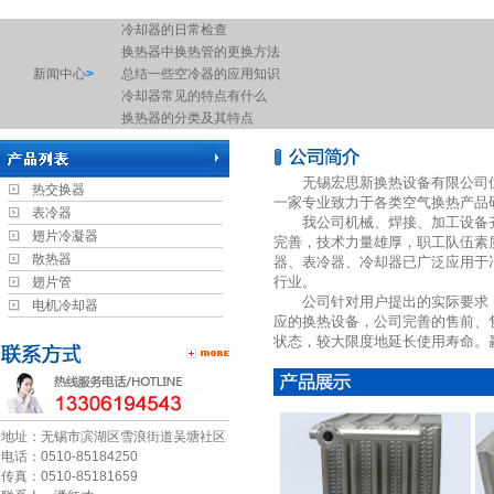
冷却器的日常检查
换热器中换热管的更换方法
新闻中心
>
总结一些空冷器的应用知识
冷却器常见的特点有什么
换热器的分类及其特点
冷却器的启动是大家容易忽视的细节
常用板式换热器的分类
无锡宏思新换热设备有限公司位
冷却器的启动是大家容易忽视的细节
热交换器
一家专业致力于各类空气换热产品
废气冷凝器工作原理图
表冷器
我公司机械、焊接、加工设备齐
换热机组的缝隙腐蚀
翅片冷凝器
完善，技术力量雄厚，职工队伍素
空调机组中的表冷器是什么东西
散热器
器、表冷器、冷却器已广泛应用于
简述空气加热器的优点
行业。
翅片管
板式换热器选型需提供资料
公司针对用户提出的实际要求，
电机冷却器
换热器的检查工作
应的换热设备，公司完善的售前、
表冷器的保养
状态，较大限度地延长使用寿命。赢得了
工业换热器有哪些作用以及注意事项
电机换热器的原理
螺旋缠绕管式换热器是由于什么原因导致的运行不畅呢？
浅谈空气热交换器的工作原理
地址：无锡市滨湖区雪浪街道吴塘社区
什么是空气换热器？
电话：0510-85184250
传真：0510-85181659