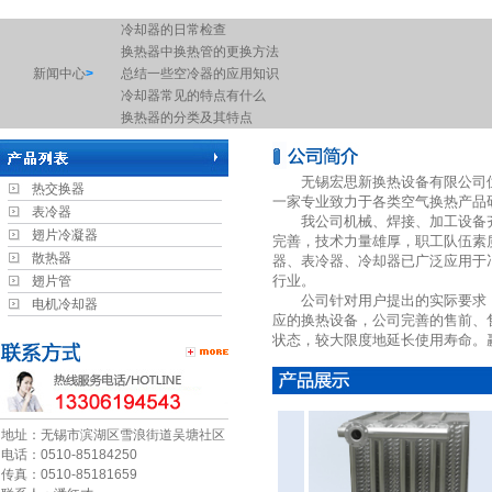
冷却器的日常检查
换热器中换热管的更换方法
新闻中心
>
总结一些空冷器的应用知识
冷却器常见的特点有什么
换热器的分类及其特点
冷却器的启动是大家容易忽视的细节
常用板式换热器的分类
无锡宏思新换热设备有限公司位
冷却器的启动是大家容易忽视的细节
热交换器
一家专业致力于各类空气换热产品
废气冷凝器工作原理图
表冷器
我公司机械、焊接、加工设备齐
换热机组的缝隙腐蚀
翅片冷凝器
完善，技术力量雄厚，职工队伍素
空调机组中的表冷器是什么东西
散热器
器、表冷器、冷却器已广泛应用于
简述空气加热器的优点
行业。
翅片管
板式换热器选型需提供资料
公司针对用户提出的实际要求，
电机冷却器
换热器的检查工作
应的换热设备，公司完善的售前、
表冷器的保养
状态，较大限度地延长使用寿命。赢得了
工业换热器有哪些作用以及注意事项
电机换热器的原理
螺旋缠绕管式换热器是由于什么原因导致的运行不畅呢？
浅谈空气热交换器的工作原理
地址：无锡市滨湖区雪浪街道吴塘社区
什么是空气换热器？
电话：0510-85184250
传真：0510-85181659