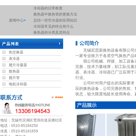
冷却器的日常检查
换热器中换热管的更换方法
新闻中心
>
总结一些空冷器的应用知识
冷却器常见的特点有什么
换热器的分类及其特点
冷却器的启动是大家容易忽视的细节
常用板式换热器的分类
无锡宏思新换热设备有限公司位
冷却器的启动是大家容易忽视的细节
热交换器
一家专业致力于各类空气换热产品
废气冷凝器工作原理图
表冷器
我公司机械、焊接、加工设备齐
换热机组的缝隙腐蚀
翅片冷凝器
完善，技术力量雄厚，职工队伍素
空调机组中的表冷器是什么东西
散热器
器、表冷器、冷却器已广泛应用于
简述空气加热器的优点
行业。
翅片管
板式换热器选型需提供资料
公司针对用户提出的实际要求，
电机冷却器
换热器的检查工作
应的换热设备，公司完善的售前、
表冷器的保养
状态，较大限度地延长使用寿命。赢得了
工业换热器有哪些作用以及注意事项
电机换热器的原理
螺旋缠绕管式换热器是由于什么原因导致的运行不畅呢？
浅谈空气热交换器的工作原理
地址：无锡市滨湖区雪浪街道吴塘社区
什么是空气换热器？
电话：0510-85184250
传真：0510-85181659